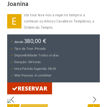
Joanina
ste tour leva-nos a viajar no tempo e a
E
conhecer os míticos Cavaleiros Templários, a
Ordem do Templo.
380,00 €
desde
Tipo de Tour: Privado
Disponibilidade: Todos os dias
Duração: 08 horas
Hora Partida Sugerida: 08:30
Máx Pessoas: A combinar
RESERVAR
Previous
Next