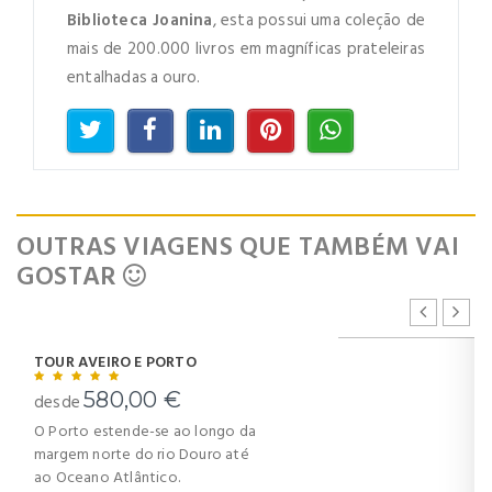
Biblioteca Joanina
, esta possui uma coleção de
Dont Show This Message Again
mais de 200.000 livros em magníficas prateleiras
No account yet?
Register now
entalhadas a ouro.
OUTRAS VIAGENS QUE TAMBÉM VAI
GOSTAR
TOUR AVEIRO E PORTO
580,00 €
desde
O Porto estende-se ao longo da
margem norte do rio Douro até
ao Oceano Atlântico.