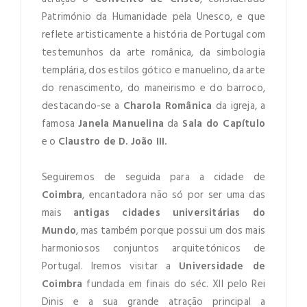
Património da Humanidade pela Unesco, e que
reflete artisticamente a história de Portugal com
testemunhos da arte românica, da simbologia
templária, dos estilos gótico e manuelino, da arte
do renascimento, do maneirismo e do barroco,
LOGIN
destacando-se a
Charola Românica
da igreja, a
famosa
Janela
Manuelina
da
Sala do Capítulo
e o
Claustro de D. João III.
Seguiremos de seguida para a cidade de
Coimbra
, encantadora não só por ser uma das
NEWSLETTER
mais
antigas cidades universitárias do
Mundo
, mas também porque possui um dos mais
Lorem ipsum dolor sit amet,
harmoniosos conjuntos arquitetónicos de
Remember Me
Forgot Password ?
consectetuer adipiscing elit. Aenean
Portugal. Iremos visitar a
Universidade de
commodo ligula eget dolor.
Coimbra
fundada em finais do séc. XII pelo Rei
LOGIN NOW
Dinis e a sua grande atração principal a
SUBMIT