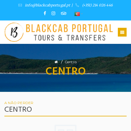
info@blackcabportugal.pt
/
(+351) 214 026 446
/
Centro
CENTRO
A NÃO PERDER
CENTRO