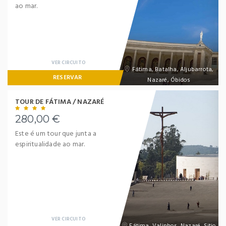
ao mar.
VER CIRCUITO
Fátima, Batalha, Aljubarrota,
RESERVAR
Nazaré, Óbidos
TOUR DE FÁTIMA / NAZARÉ
280,00 €
Este é um tour que junta a
espiritualidade ao mar.
VER CIRCUITO
Fátima, Valinhos, Nazaré, Sitio