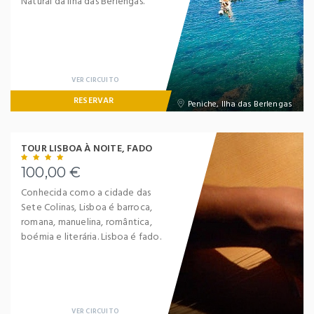
Natural da Ilha das Berlengas.
VER CIRCUITO
RESERVAR
Peniche, Ilha das Berlengas
TOUR LISBOA À NOITE, FADO
100,00 €
Conhecida como a cidade das
Sete Colinas, Lisboa é barroca,
romana, manuelina, romântica,
boémia e literária. Lisboa é fado.
VER CIRCUITO