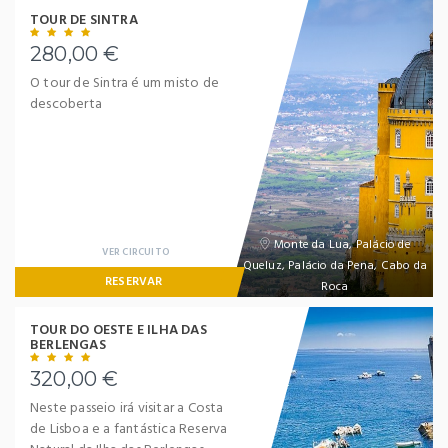
TOUR DE SINTRA
280,00 €
O tour de Sintra é um misto de
descoberta
Monte da Lua, Palácio de
VER CIRCUITO
Queluz, Palácio da Pena, Cabo da
RESERVAR
Roca
TOUR DO OESTE E ILHA DAS
BERLENGAS
320,00 €
Neste passeio irá visitar a Costa
de Lisboa e a fantástica Reserva