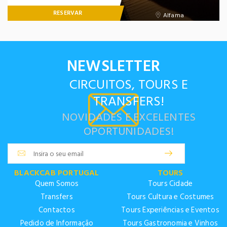
RESERVAR
Alfama
NEWSLETTER
CIRCUITOS, TOURS E
TRANSFERS!
NOVIDADES E EXCELENTES
OPORTUNIDADES!
BLACKCAB PORTUGAL
TOURS
Quem Somos
Tours Cidade
Transfers
Tours Cultura e Costumes
Contactos
Tours Experiências e Eventos
Pedido de Informação
Tours Gastronomia e Vinhos