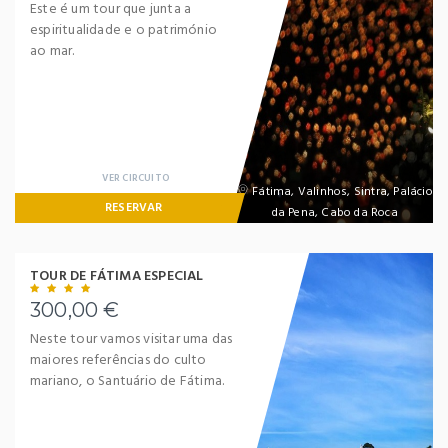
Este é um tour que junta a
espiritualidade e o património
ao mar.
LOGIN
VER CIRCUITO
Fátima, Valinhos, Sintra, Palácio
RESERVAR
da Pena, Cabo da Roca
NEWSLETTER
TOUR DE FÁTIMA ESPECIAL
Lorem ipsum dolor sit amet,
Remember Me
Forgot Password ?
consectetuer adipiscing elit. Aenean
300,00 €
commodo ligula eget dolor.
Neste tour vamos visitar uma das
maiores referências do culto
LOGIN NOW
SUBMIT
mariano, o Santuário de Fátima.
Dont Show This Message Again