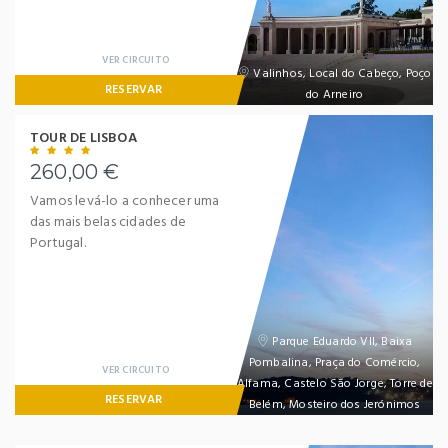
No account yet?
Register now
VER CIRCUITO
Valinhos, Local do Cabeço, Poço
RESERVAR
do Arneiro
TOUR DE LISBOA
260,00 €
Vamos levá-lo a conhecer uma
das mais belas cidades de
Portugal.
Parque Eduardo VII, Baixa
Pombalina, Praça do Comércio,
VER CIRCUITO
Alfama, Castelo São Jorge, Torre de
RESERVAR
Belém, Mosteiro dos Jerónimos